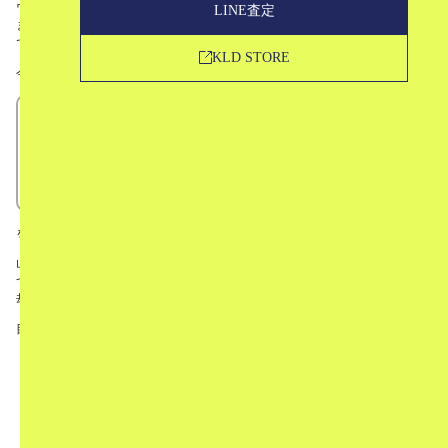
ウェブサイトでの販売のみをおこなっており、販売商品はすぐに完売してし
LINE査定
まい、なかなか手に入らない！という事でも注目度の高まっているブランド
です。
KLD STORE
今回は、
山と道ってどんなブランドなの？
山と道のデザイナーについて
山と道の定番モデル
山と道の中古市場での評価
を解説していきます。
山と道というブランドが気になっている！という方はもちろん、中古相場に
ついてもお話しますので、すでにお持ちでフリマアプリや買取専門店での売
却をお考えの方にもぜひお読みいただきたい記事です。
目次
1
山と道とは
2
デザイナー
3
山と道の定番モデル10選
3.1
「ONE」バックパック
3.2
「MINI」バックパック