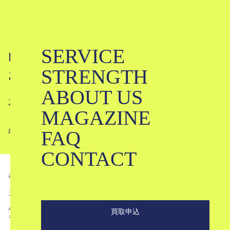
SERVICE
山と道ってどんなブランド？｜定番
STRENGTH
おすすめアイテム10選
ABOUT US
2023-04-18
MAGAZINE
FAQ
#
#
#
#
#
#
#
CONTACT
引用元
yamatomichi.com
こんにちは。ブランド古着のKLDです。
小規模ながら実用的でリアルな、センスのいいアウトドア用品を展開するブ
買取申込
ランド、山と道。