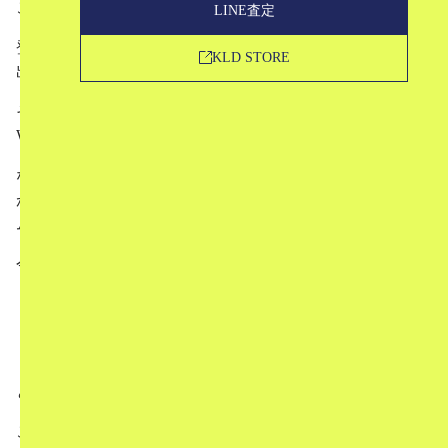
こんにちは。ブランド古着のKLDです。
LINE査定
登山や野外でのアクティビティなど、自然の多いところに
KLD STORE
出かけたくなる季節がやってきましたね。
そこでぜひおすすめしたいブランド、「RawLow Mountain
Works（ロウロウマウンテンワークス）」。
なかなか手に入りづらい小規模のブランドではあります
が、こだわり抜いた造りと、どこか茶目っ気のあるアイテ
ム展開が魅力です。
今回は、
RawLow Mountain Worksってどんなブランド？
定番バッグ&アクセサリー
中古相場ってどうなってるの？
ということについて、お話していきたいと思います。
これからRawLow Mountain Worksのアイテムを買ってみた