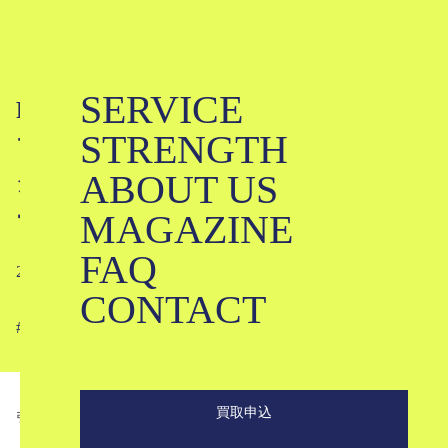
SERVICE
RawLow Mountain Worksってどんな
STRENGTH
ブランド？定番バッグとおすすめア
ABOUT US
クセサリー｜ロウロウマウンテンワ
ークス
MAGAZINE
FAQ
2022-05-13
CONTACT
#
#
#
#
#
#
#
#
#
買取申込
引用
rawlow.jp