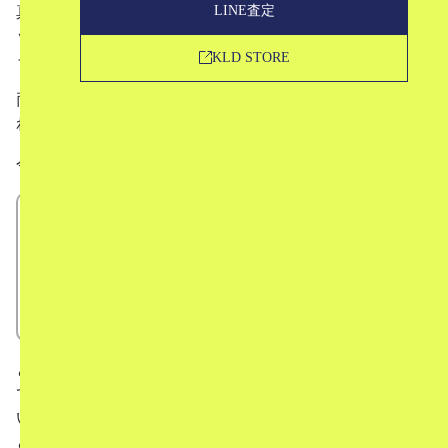
LINE査定
真珠というエレガントなイメージのジュエリーに、パンキ
ッシュな雰囲気が見事に融合したMIKIMOTO × コムデギ
KLD STORE
ャルソンのコラボレーションアイテムたち。
両者のコラボレーション自体は既に3回に渡っておこなわ
れており、どのアイテムも非常に注目を集めています。
今回は、
MIKIMOTO × コムデギャルソンのコラボってど
んな感じ？
これまでのラインナップ
中古市場での評価
という形で、MIKIMOTO × コムデギャルソンのコラボっ
てどんな感じなの？という話から、中古市場での評価につ
いてもお話していきますので、これから購入を考えている
という方はもちろん、売却をお考えの方もぜひご覧くださ