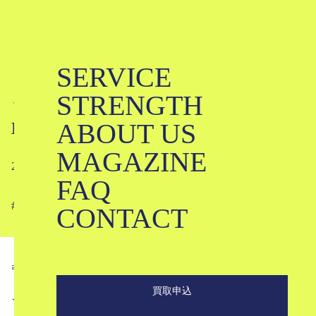
SERVICE
ミキモト×コムデギャルソンのコラボ
STRENGTH
ってどんな感じ？｜
ABOUT US
MIKIMOTO×COMME des GARCONS
MAGAZINE
2022-09-17
FAQ
#
#
#
#
#
#
#
#
CONTACT
引用
mikimoto.com
買取申込
こんにちは。ブランド古着のKLDです。