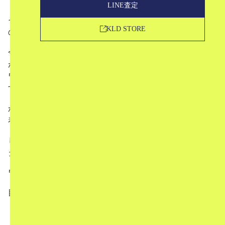
LINE査定
その中でも特に人気でブランドの看板アイテムともいえる
KLD STORE
のが、アロハシャツではないでしょうか。
今回は、そんなワコマリアのアロハシャツってどんなもの
があるの？という疑問に答えるべく、数多く展開している
ワコマリアのアロハシャツを網羅的にご紹介していきま
す。
かなりのボリュームにはなりますが、必ずお気に入りの一
着が見つかるはず。
じっくり全て読むもよし、もくじから気になるアイテムを
タップして見に行くもよし。
ワコマリアのアロハシャツの世界をぜひご堪能ください！
目次
1
ワコマリアとは?
2
ワコマリアのアロハシャツの魅力