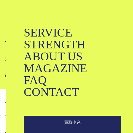
SERVICE
ワコマリアのアロハシャツ大図鑑｜
STRENGTH
WACKOMARIA
ABOUT US
2022-08-01
MAGAZINE
FAQ
#
#
#
#
#
#
#
#
CONTACT
引用：
fashion-press.net
こんにちは。ブランド古着のKLDです。
買取申込
ゴリゴリに男らしい色気のあるデザインの服が大人気のブ
ランド、WACKOMARIA（ワコマリア）。