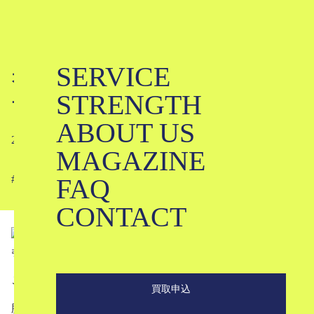
SERVICE
オリバーゴールドスミスの名作定番
STRENGTH
モデル4選｜OLIVER GOLDSMITH
ABOUT US
2021-07-08
MAGAZINE
FAQ
#
#
#
#
#
#
#
CONTACT
引用元 :
Continuer
こんにちは！ブランド古着買取専門店KLDです。
買取申込
膨大なデザインアーカイブの中から半世紀を経た今でも洗