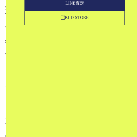
LINE査定
先日MARNI（マルニ）とのコラボも発表されて、ますま
す注目度を高めているユニクロのコラボシリーズ。
KLD STORE
今まで数々のブランドとのコラボが行われてきましたが、
「中古市場ではどんな感じなの？」と思う方も多いのでは
ないでしょうか？
今回は、
これまでのユニクロコラボについて
過去のブランド別・ユニクロコラボの中古相場
ということについてお話していきたいと思います！
「過去のユニクロコラボを売りたいんだけど…」
「買い逃したコラボ商品どれくらいで買える？」
とお思いの方にぜひ読んでいただきたい記事になっていま
す。
目次