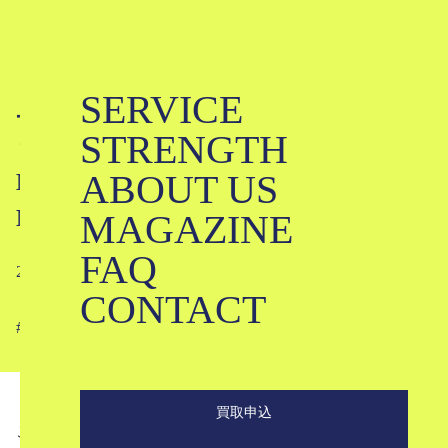
SERVICE
ユニクロコラボ、中古相場は実際ど
STRENGTH
うなの？｜MARNI、+J、Uniqlo U、
ABOUT US
Mame Kurogouchi、White
Mountaineering…
MAGAZINE
FAQ
2022-05-05
CONTACT
#
#
#
#
#
#
#
#
#
#
#
#
#
#
買取申込
こんにちは。ブランド古着のKLDです。