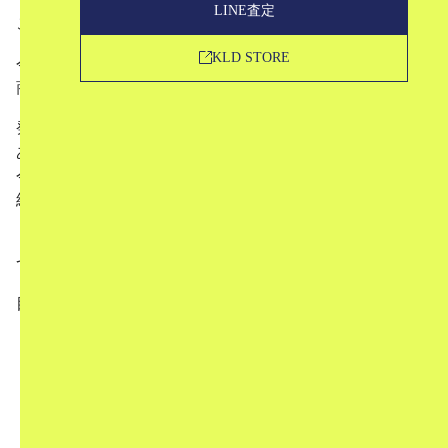
LINE査定
こんにちは。ブランド古着買取のKLDです。
KLD STORE
今回は、ビューティフルピープル（beautiful people）の新
商品についてご紹介したいと思います。
発想の転換によって面白い構造のアイテムづくりに定評が
あるビューティフルピープル。
今回もそういった発想から生まれた個性的なアイテムのご
紹介です。
「新しいアイテムの中古相場はどうなりそうか？」
などに
ついてもお話していますのでぜひご覧ください！
目次
1
上下どちらを上にしても着られる、不思議なデザ
イン
2
中古市場ではどう評価される？
3
KLDの販売ページはこちら
4
KLDでは気軽にご利用いただけるお買取りサービ