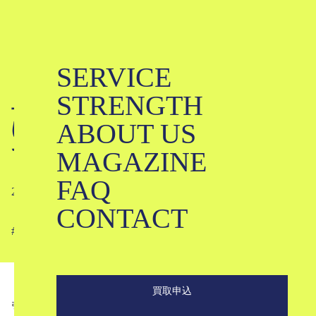
SERVICE
ビューティフルピープルが提案する
STRENGTH
上下逆さの服「ダブルエンド」と
ABOUT US
は？新しい服作りと中古相場につい
て
MAGAZINE
FAQ
2021-03-04
CONTACT
#
#
#
#
#
#
#
買取申込
引用元：https://www.wwdjapan.com/articles/1183879