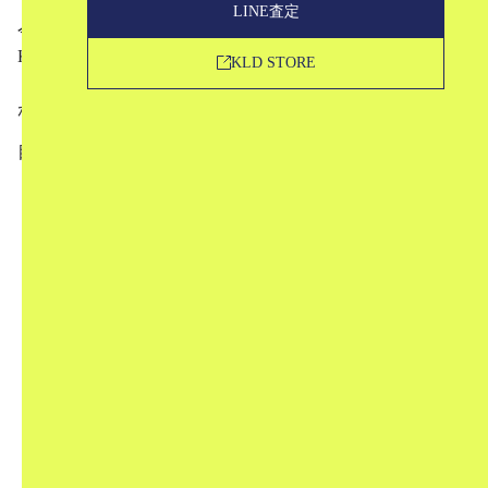
LINE査定
今回は、2月23日日に発売される新しい商品の中から、
KLD注目のアイテムをご紹介していきたいと思います！
KLD STORE
（※時間の目安としては23時ごろになります！多少の誤差
が出る可能性があります。）
目次
1
レディースアイテム
1.1
【美品】 CHANEL / シャネル | マトラッセ
ラムスキン チェーン ウォレット ショルダー バ
ッグ 28番台
1.2
BOTTEGA VENETA / ボッテガヴェネタ | イ
ントレチャート ハンドバッグ
1.3
Paul Harnden / ポールハーデン | Womens
Long Blazer ヘビーツイード ロングブレザー ジ
ャケット コート
1.4
Maison Margiela / メゾンマルジェラ | 2019SS
| 1 女の子総柄 オーバーサイズ ワイド スウェッ
ト