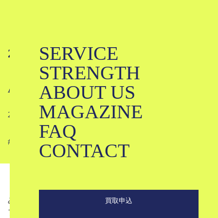
SERVICE
2月23日発売の新商品をご紹介！
STRENGTH
【CHANEL / BOTTEGA VENETA /
ABOUT US
ANSNAM / Maison Margiela…】
MAGAZINE
2022-02-22
FAQ
#
#
#
#
#
#
#
#
#
#
#
#
#
CONTACT
みなさんこんにちは！
買取申込
ブランド古着のKLDです！