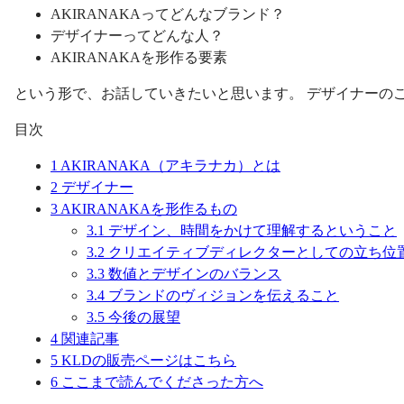
AKIRANAKAってどんなブランド？
デザイナーってどんな人？
AKIRANAKAを形作る要素
という形で、お話していきたいと思います。 デザイナーの
目次
1
AKIRANAKA（アキラナカ）とは
2
デザイナー
3
AKIRANAKAを形作るもの
3.1
デザイン、時間をかけて理解するということ
3.2
クリエイティブディレクターとしての立ち位
3.3
数値とデザインのバランス
3.4
ブランドのヴィジョンを伝えること
3.5
今後の展望
4
関連記事
5
KLDの販売ページはこちら
6
ここまで読んでくださった方へ