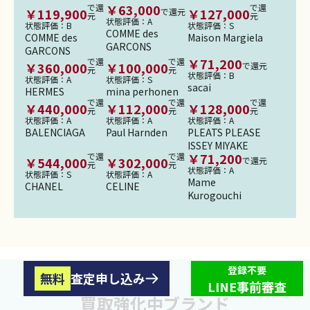
￥
63,000
で還
で還
￥
119,900
￥
127,000
で還元
元
元
状態評価：
A
状態評価：
B
状態評価：
S
COMME des
COMME des
Maison Margiela
GARCONS
GARCONS
￥
71,200
で還
で還
￥
360,000
￥
100,000
で還元
元
元
状態評価：
B
状態評価：
A
状態評価：
S
sacai
HERMES
mina perhonen
で還
で還
で還
￥
440,000
￥
112,000
￥
128,000
元
元
元
状態評価：
A
状態評価：
A
状態評価：
A
BALENCIAGA
Paul Harnden
PLEATS PLEASE
ISSEY MIYAKE
￥
71,200
で還
で還
￥
544,000
￥
302,000
で還元
元
元
状態評価：
A
状態評価：
S
状態評価：
A
Mame
CHANEL
CELINE
Kurogouchi
登録不要
無料
査定申し込み
LINE事前審査
買取強化中ブランド