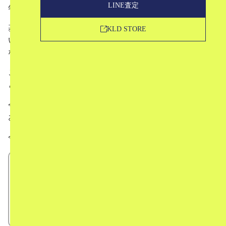
LINE査定
年人気を伸ばしているアウトドアブランド、「山と道」。
基本的にはオンラインでの販売でありながら、発売するや
KLD STORE
いなや完売するケースも多く、非常に注目を集める存在と
なっています。
このように、大人気アウトドアブランドの1つとなった山
と道を立ち上げたのは、夏目彰さん・由美子さんご夫婦。
今回は、夏目彰さんと由美子さんの経歴や人柄について、
お話していきます。
今回は、
山と道の夏目夫妻ってどんな人？
山と道誕生までの話
夏目さんがものづくりにかける思い
山登りで学んだ今の時代を生きるコツ