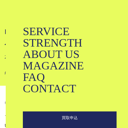
SERVICE
山と道の創業者、夏目夫妻ってどんな
STRENGTH
人たち？
ABOUT US
2023-05-04
MAGAZINE
FAQ
#
#
#
#
#
#
#
CONTACT
引用
yamatomichi.com
こんにちは。ブランド古着専門店のKLDです。
買取申込
UL（ウルトラライト）系の小規模国産ブランドとして近