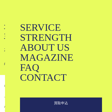
SERVICE
草間彌生ってどんな人？｜「前衛の女
STRENGTH
王」とファッション
ABOUT US
2023-07-03
MAGAZINE
FAQ
#
#
#
#
CONTACT
引用
hollistaggart.com
こんにちは。ブランド古着買取専門店のKLDです。
買取申込
ルイヴィトンなどともコラボレーションし、アート業界の
みならずファッション業界からも熱い視線を集めているア