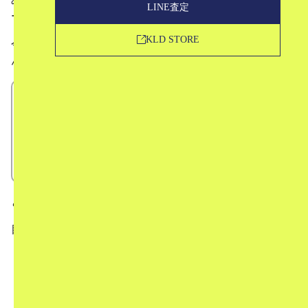
LINE査定
ーティスト、草間彌生さん。
KLD STORE
今回は、年を重ねても更にパワフルに活動する草間彌生さ
んについてご紹介していこうと思います。
現代アーティスト「草間彌生」
草間彌生の経歴
草間彌生の作品
ファッション業界との関わり
という形でお話していきたいと思います。
目次
1
現代アーティスト「草間彌生」
2
草間彌生の経歴
2.1
辛い経験を重ねた幼少期
2.2
日本での芸術活動と単身渡米