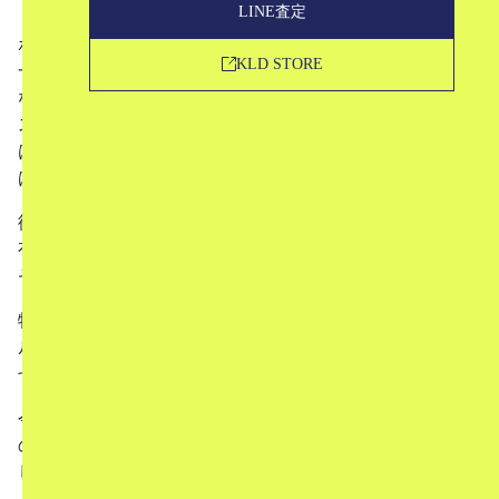
LINE査定
ポニーテールにまとめた真っ白な髪の毛、モノトーンで統
KLD STORE
一されたモードなスタイル、ボディラインのわかるタイト
なアウトフィット、フィンガーレスグローブやサングラ
ス…一目で彼だとわかるルックスで知られたカール
は、“ファッション・レジェンド”“モードの帝王”などと呼
ばれる、唯一無二のファッションデザイナーです。
彼は、自身のブランドを手掛けるだけでなく、世界屈指の
有名メゾンでクリエイティブ・ディレクターを務め、それ
ぞれのポジションで結果を残し続けました。
特に「シャネル（CHANEL）」の復活劇は見事で、カー
ルにシャネルのイメージを持っている人も多いかもしれま
せん。
今回は、他のデザイナー達とは一線を画すファッション界
の帝王、カール・ラガーフェルドの人生について、ご紹介
していきます。