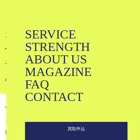
SERVICE
カール・ラガーフェルドってどんな
STRENGTH
人？｜Karl Lagerfeld
ABOUT US
2024-02-17
MAGAZINE
FAQ
#
#
#
#
#
CONTACT
引用
gqjapan.jp
こんにちは。ブランド古着のKLDです。
買取申込
世界一有名なデザイナーの一人、「カール・ラガーフェル
ド（Karl Lagerfeld）」。