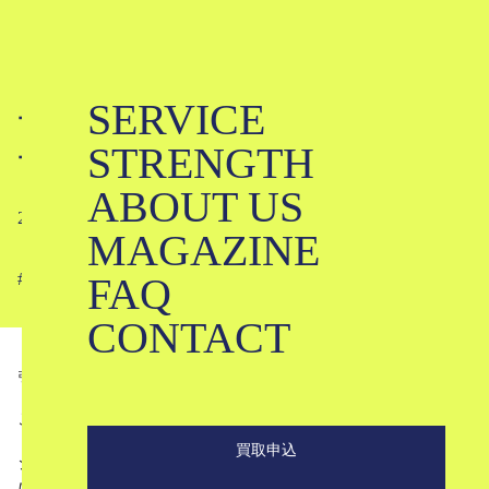
SERVICE
デュラン・ランティンクってどんな
STRENGTH
デザイナー？｜Duran Lantink
ABOUT US
2025-04-27
MAGAZINE
FAQ
#
#
#
#
#
#
CONTACT
引用
vogue.nl
こんにちは。ブランド古着のKLDです。
買取申込
ジャンポール・ゴルチエの新クリエイティブディレクター
に抜擢された、ファッション界の新星デザイナー、デュラ