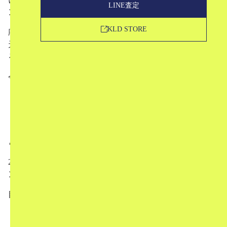
LINE査定
ン・ランティンク。
KLD STORE
廃棄衣料やデッドストック生地をアップサイクルし、奇想
天外な表現やアヴァンギャルドな造形で存在感を高めてい
る人物です。
今回は、
デュラン・ランティンクとは
デュラン・ランティンクの歩み
デュラン・ランティンクを形作るもの
という形でお話していきます。
2024SSでパリデビュー後、瞬く間に頭角を現したデュラ
ン・ランティンクの経歴や人物像に迫ります。
目次
1
デュラン・ランティンクとは？
2
デュラン・ランティンクの歩み