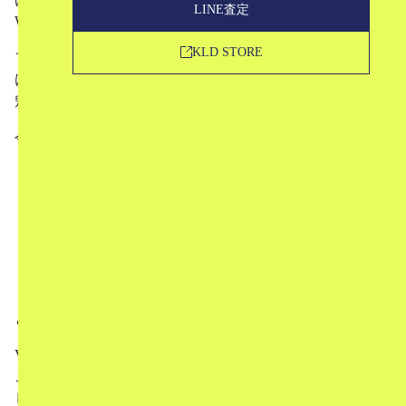
LINE査定
Westwood」。
KLD STORE
ファッションを通して、文化や社会に対する主張を伝え続
ける反骨的なクリエイティビティは、現在も多くの人々を
魅了しています。
今回は、
Vivienne Westwoodとは
創業者・デザイナー
現在の展開ライン
ブランドの特徴
名作モデル
買取について
という形でお話していきます。
Vivienne Westwoodが好きな方はもちろん、「名前は聞いた
ことがあるけど、Vivienne Westwoodがどんなブランドか詳
しく知らない」という方にも、ぜひ読んでいただきたい記