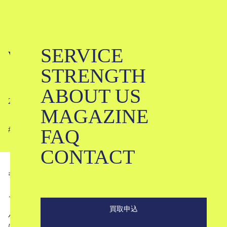
SERVICE
Vivienne Westwoodってどんなブラン
STRENGTH
ド？｜ヴィヴィアンウエストウッド
ABOUT US
2025-01-10
MAGAZINE
FAQ
#
#
#
#
#
#
#
#
#
CONTACT
引用
nytimes.com
こんにちは。ブランド古着のKLDです。
買取申込
パンクの女王「ヴィヴィアン・ウエストウッド」が築き上
げたイギリスを代表するブランド、「Vivienne