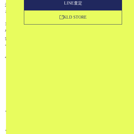
LINE査定
来、現在までそのクラフトマンシップを重視しながら発展
を遂げてきた「LOEWE（ロエベ）」。
KLD STORE
150年以上もの歴史の中で受け継がれてきた伝統的な工芸
や職人技を軸としつつ、時代とともに新鮮なデザインを融
合させたLOEWEらしいアイテムの数々は、ラグジュアリ
ーブランドの中でもひと際存在感を放っています。
今回は、
LOEWEとは
ブランドの歴史
歴代デザイナー
名作アイテム
買取について
という形でお話していきます。
「ブランドを知ってはいるけど、改めて深く知りたい！」
という方にぜひ読んでいただきたい記事です。