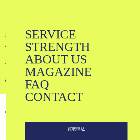
SERVICE
LOEWEってどんなブランド？｜ロエ
STRENGTH
ベ
ABOUT US
2026-05-21
MAGAZINE
FAQ
#
#
#
#
#
#
CONTACT
引用
instagram@loewe
こんにちは。ブランド古着のKLDです。
買取申込
スペイン・マドリードの小さな皮革工房として誕生して以