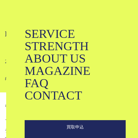
SERVICE
Kiko Kostadinovってどんなブラン
STRENGTH
ド？｜キコ・コスタディノフ
ABOUT US
2023-07-21
MAGAZINE
FAQ
#
#
#
#
#
#
#
#
#
CONTACT
引用
fashion-press.net
こんにちは。ブランド古着のKLDです。
買取申込
デザイナーの持つ新しい感覚を様々な媒体にミックスさ
せ、新たな価値を作り出す注目ブランド、Kiko