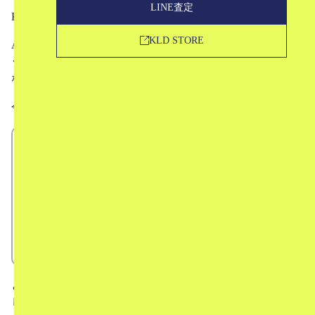
LINE査定
Kostadinov（キコ・コスタディノフ）。
KLD STORE
ASICSとのコラボレーションスニーカーなどは幅広いファ
ッション好きに注目され、気になっている方も多いのでは
ないでしょうか。
今回は、
Kiko Kostadinovってどんなブランド？
デザイナー
ブランドの特徴
様々なコラボレーション
人気のアイテム
中古市場での評価
という形で、Kiko Kostadinovというブランドについてお話
していきたいと思います。