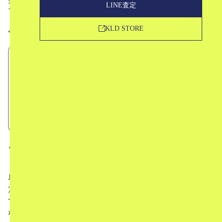
LINE査定
了し続けています。
KLD STORE
今回は、
JUNYA WATANABEとは？
デザイナーについて
ブランドの特徴
他ブランドとのコラボレーションについて
中古市場での評価
という形で、「JUNYA WATANABEってどんなブラン
ド？」というお話をしていきたいと思います。
JUNYA WATANABEを聞いたことがあるけどよく知らない
方はもちろん、中古相場についても解説していきますの
で、売却をお考えの方にもぜひお読みいただきたい記事に
なっています。