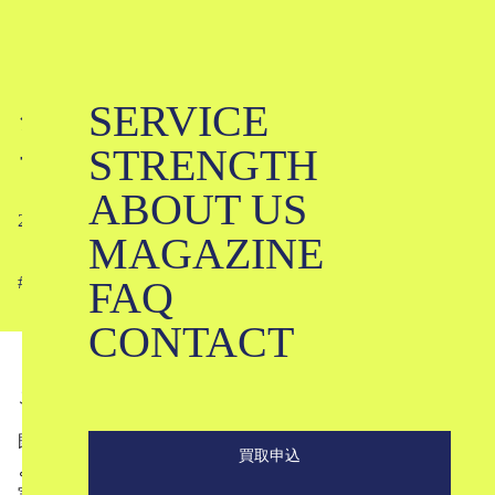
SERVICE
ジュンヤワタナベ、改めてどんなブ
STRENGTH
ランド？｜JUNYA WATANABE
ABOUT US
2022-09-11
MAGAZINE
FAQ
#
#
#
#
#
#
#
#
#
#
#
CONTACT
こんにちは。ブランド古着のKLDです。
既存のベーシック、トラッドなアイテムを、独自の解釈に
買取申込
より生まれ変わらせるJUNYA WATANABE。
実験的で大胆な表現により、世代を問わず多くの人々を魅