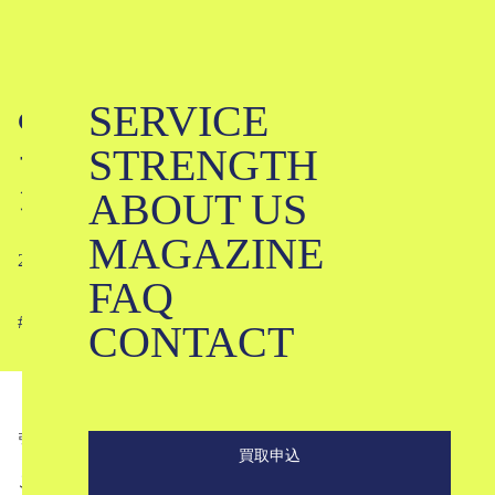
SERVICE
Gabriela Coll Garmentsってどんなブ
STRENGTH
ランド？｜ガブリエラ コール ガーメ
ABOUT US
ンツ
MAGAZINE
2023-10-26
FAQ
#
#
#
#
#
#
#
CONTACT
引用
Instagram＠gabrielacollgarments
買取申込
こんにちは。ブランド古着買取専門店のKLDです。