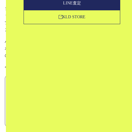
LINE査定
シーズンという枠組みを取り払い、独自の“シリーズ”とい
う流れの中でコレクションを発表するスペイン・バルセロ
KLD STORE
ナのブランド、Gabriela Coll Garments（ガブリエラ コール
ガーメンツ）。
ハンドクラフトやローカルな工場での生産に徹底してこだ
わって独特な世界観を作り続けており、ファッション好き
の熱い視線を集めるブランドです。
今回は、
Gabriela Coll Garmentsとは？
デザイナー
ブランドの特徴
アイテム紹介
中古相場について