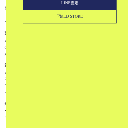
LINE査定
既存のセレクトショップの枠にはまらない世界観を見せて
くれる空間、“ドーバー”こと、「ドーバーストリートマー
KLD STORE
ケット（Dover Street Market）」。
東京・銀座の店舗などは、ユニクロと通路で繋がっている
というのに、ドーバー側に一歩足を踏み入れただけで異国
の地に足を踏み入れたような感覚さえ生まれる、異世界感
があります。
最先端のファッションを展開しているのはもちろんのこ
と、カルチャーやアートの側面でも、影響を与え続けてい
るストアというのも魅力の一つ。
ファッション・アート好きにはなくてはならない空間にな
っています。
現在、2024年5月に世界で8店舗目のドーバーストリートマ
ーケットをパリにオープンさせるなど、世界各地に少しず
つ店舗を増やしているドーバー。