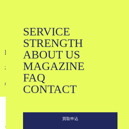
SERVICE
ドーバーストリートマーケットって
STRENGTH
どんなショップ？｜Dover Street
ABOUT US
Market
MAGAZINE
2024-07-29
FAQ
#
#
#
#
CONTACT
ドーバー銀座 エレファントスペース 引用
tenpomap.blogspot.com
買取申込
こんにちは。ブランド古着のKLDです。