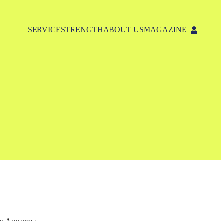
SERVICE
STRENGTH
ABOUT US
MAGAZINE
oyama」。