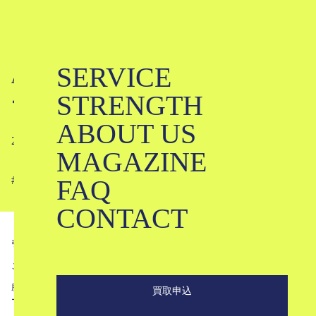
SERVICE
AURALEEってどんなブランド？｜オ
STRENGTH
ーラリー
ABOUT US
2023-01-18
MAGAZINE
FAQ
#
#
#
#
#
#
#
#
#
#
#
CONTACT
引用元
Instagram ＠auralee_tokyo
こんにちは。ブランド古着のKLDです。
服好きのあいだですっかり定番の人気ブランドであるAURALEE（オーラリ
買取申込
ー）。