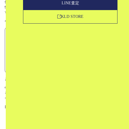
何気ない佇まいの中に、こだわりの素材感やシルエットなど、デザイナーの
LINE査定
情熱がたっぷり詰まったブランドで、幅広い年齢層の男女に支持されていま
す。
KLD STORE
今回は、
AURALEEってどんなブランド？
デザイナーについて
AURALEEの定番アイテム
シーズンテーマ
AURALEEのコラボレーション
中古市場での評価について
という形で、ブランドのことをご紹介していきたいと思います。
中古相場などについてもお話しますので、AURALEEのことが気になってい
る！という方はもちろん、すでにお持ちでフリマアプリでの売却や、買取サ
ービスのご利用をお考えの方もぜひご覧ください。
目次
1
AURALEEってどんなブランド？
2
デザイナー
3
定番アイテム