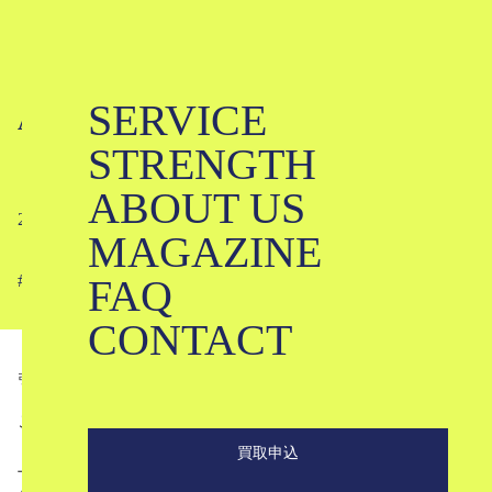
SERVICE
Aloha Blossomってどんなブランド？
STRENGTH
｜アロハブロッサム
ABOUT US
2023-07-13
MAGAZINE
FAQ
#
#
#
#
#
#
#
#
CONTACT
引用
instagram＠aloha_blossom
こんにちは。ブランド古着のKLDです。
買取申込
上質で本格的、なおかつ他にはない素敵な柄を選んでアロ
ハシャツを購入できるブランド、Aloha Blossom（アロハ