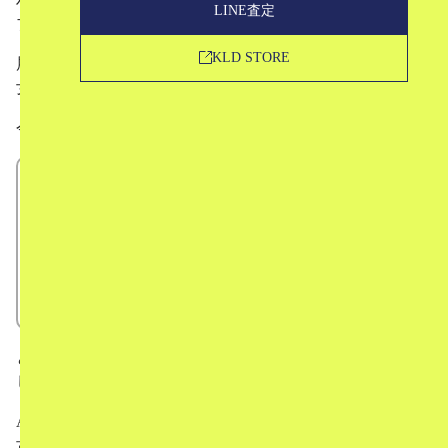
LINE査定
ブロッサム）。
KLD STORE
展開しているオリジナル柄の生地は凝ったものが多く、男
女ともに人気のあるブランドです。
今回は、
Aloha Blossomってどんなブランド？
デザイナー
ブランドの特徴
人気のテキスタイル
中古市場での評価
という形で、Aloha Blossomというブランドについてお話
していきたいと思います。
Aloha Blossomが気になっているという方はもちろん、中
古相場についてもお話していきますので、すでにアイテム