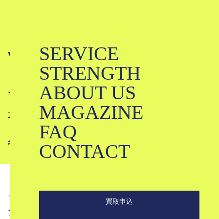
SERVICE
visvimはなぜ高い？また、どうして高
STRENGTH
くても愛されているのか？｜ビズビ
ABOUT US
ム
MAGAZINE
2022-06-30
FAQ
#
#
#
#
#
#
#
#
CONTACT
こんにちは。ブランド古着のKLDです。
買取申込
アメカジをベースとしたストリート感がありつつも、大人