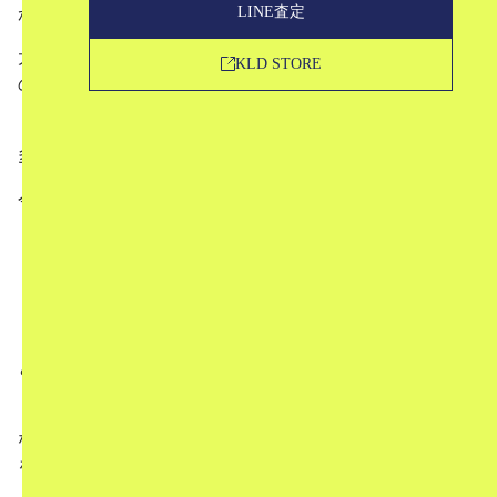
LINE査定
が着て様になる上質さを併せ持つブランド、visvim。
大人に似合うブランドだけあって、お値段もなかなかのも
KLD STORE
の。
「visvimってどうしてそんなに高いの？」とお思いの方も
多いのではないでしょうか？
今回は、
visvimってどんなブランド
visvimはなぜ高いのか？また高くても愛されている
のか？
中古市場での評価
という形で、お話していきたいと思います。
「visvimは魅力的だしすごく気になってるけどなんでこん
なに高いの…？」とお思いの方にもご納得いただける理由
を解説していきます。