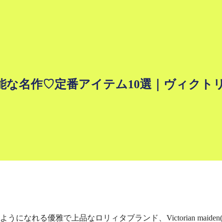
価買取が可能な名作♡定番アイテム10選｜ヴィク
れる優雅で上品なロリィタブランド、Victorian maide