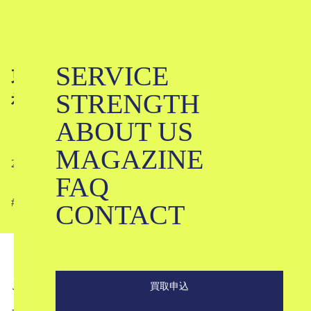
SERVICE
東洋エンタープライズってどんな会
STRENGTH
社？古着屋の視点から注目の5ブラン
ABOUT US
ドをご紹介！
MAGAZINE
2021-08-15
FAQ
#
#
#
#
#
#
#
#
CONTACT
こんにちは。ブランド古着のKLDです。
買取申込