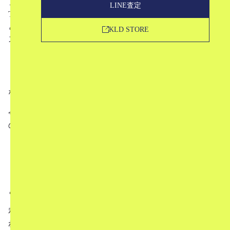
アロハシャツのSUN SURF、スカジャンのTAILOR
LINE査定
TOYO、フライトジャケットのBUZZ RICKSON’S…な
ど、様々なブランドを擁する企業、東洋エンタープライ
KLD STORE
ズ。
「どんなブランドを扱っているのか知りたい！」
「ブランド数が多くてどれが良いのかわからない…」
などとお考えの方も多いかと思います。
今回は、そんな東洋エンタープライズの中から、特に人気
のあるブランドをピックアップして5つご紹介します！
東洋エンタープライズってどんな企業？
東洋エンタープライズで人気のブランドたち
東洋エンタープライズの二次流通市場での評価
という順番でお話していきたいと思います。
私たちブランド古着屋の視点からみて、「売る時も高く売
れやすい！」というブランドに絞っておりますので、ぜひ