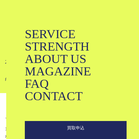
SERVICE
【スナップ】名古屋 POPUP STORE
STRENGTH
｜2024.10.18-
ABOUT US
2024-10-28
MAGAZINE
FAQ
#
#
CONTACT
こんにちは。ブランド古着買取専門店KLDです。
買取申込
10月18日からの3日間、中部電力 MIRAI TOWERにておこ
なわれたポップアップストアにご来場いただいた皆さまの