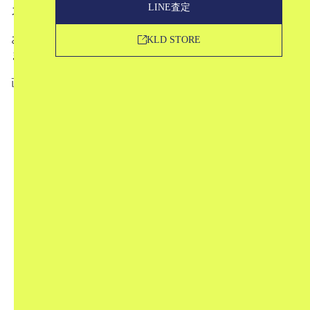
LINE査定
スナップをご紹介します。
お越しくださった皆さま、お写真撮らせて下さった皆さ
KLD STORE
ま、本当にありがとうございました！
画像をタップすると詳細に飛びます。