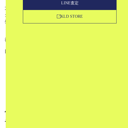
LINE査定
大人気のファッションブランド「ヨウジヤマモト」とバッ
グづくりの老舗ブランド「ポーター」のコラボアイテムが
KLD STORE
発表されました！
「中古相場はどうなりそうか？」
などについても古着屋の
視点からお話していますのでぜひご覧ください！
目次
1
ヘルメットバッグ3型とバニティポーチの4点を再
解釈
2
中古市場ではどう評価される？
3
KLDの販売ページはこちら
4
KLDでは気軽にご利用いただけるお買取りサービ
スをおこなっています！
ヘルメットバッグ3型とバニティポー
チの4点を再解釈