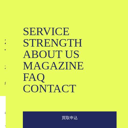
SERVICE
「ヨウジヤマモト」× 「ポーター」
STRENGTH
2WAYのバッグとポーチを発売。中古
ABOUT US
市場にはどう流通する？
MAGAZINE
2021-03-07
FAQ
#
#
#
#
#
#
#
#
CONTACT
引用元：https://theshopyohjiyamamoto.jp/shop/g/gHD-I11-663-1-03/
買取申込
こんにちは。ブランド古着買取のKLDです。