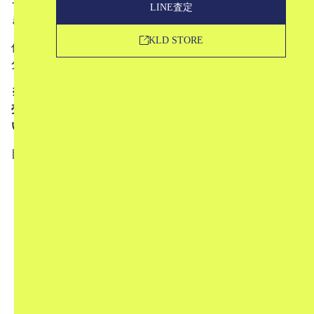
そろそろ梅雨本番ということで、地域によっては最近雨続
LINE査定
き…という方も多いのではないでしょうか？
KLD STORE
低気圧に負けないように、お気に入りのワードローブで気
分をあげていきましょう！
※発売前のアイテムは、リンクが無効となっています。発
売日に購入できるようになりますので、ぜひご覧くださ
い。
目次
1
レディースアイテム
1.1
【新品】 Maison Margiela / メゾンマルジェ
ラ | 2023SS TOMORROWLAND取扱い
S58WZ0042 TABI BALLET SHOES 足袋 タビ
バレエシューズ 箱・保存袋有
1.2
【美品】 Roger Vivier / ロジェ・ヴィヴィエ
| イタリア製 パテント レザー スクエアバック
ル チャンキーヒール パンプス