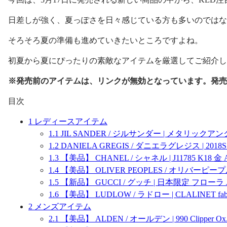
日差しが強く、夏っぽさを日々感じている方も多いのではな
そろそろ夏の準備も進めていきたいところですよね。
初夏から夏にぴったりの素敵なアイテムを厳選してご紹介し
※発売前のアイテムは、リンクが無効となっています。発売
目次
1
レディースアイテム
1.1
JIL SANDER / ジルサンダー | メタリ
1.2
DANIELA GREGIS / ダニエラグレジス | 2
1.3
【美品】 CHANEL / シャネル | J11785 K1
1.4
【美品】 OLIVER PEOPLES / オリバーピープ
1.5
【新品】 GUCCI / グッチ | 日本限定 フロ
1.6
【美品】 LUDLOW / ラドロー | CLALINET 
2
メンズアイテム
2.1
【美品】 ALDEN / オールデン | 990 Clipper