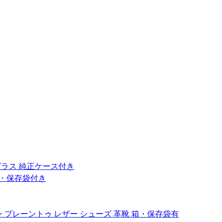
 サングラス 純正ケース付き
 箱・保存袋付き
ーラスト コードバン プレーントゥ レザー シューズ 革靴 箱・保存袋有