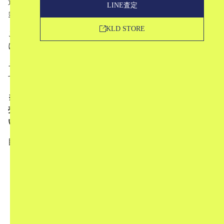
連休も終わって日常に戻っていくのがなんだか寂しい方も
LINE査定
多いのではないでしょうか？
KLD STORE
こんな時こそ、日々のコーディネートにプラスすると最強
になれるアイテムが欲しいもの！
そんな5月病を吹き飛ばすアイテムを厳選してご紹介しま
す。
※発売前のアイテムは、リンクが無効となっています。発
売日に購入できるようになりますので、ぜひご覧くださ
い。
目次
1
レディースアイテム
1.1
【美品】 COMME des GARCONS GIRL / コ
ムデギャルソンガール | 2019SS / AD2019 テン
セル ベルベット リボン 切替 フラワー ギャザ
ー ロング スカート
1.2
【美品】 STATE OF ESCAPE / ステイトオ