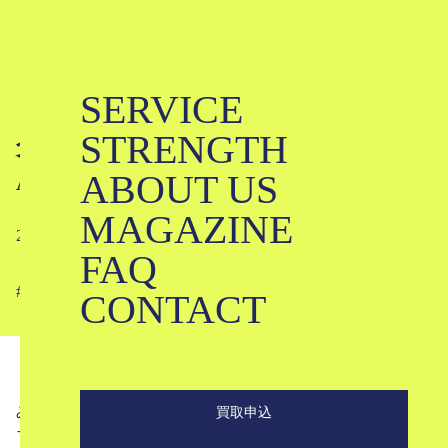
SERVICE
【KLD】6月29日発売の新商品をご紹
STRENGTH
介！【SARTORE / 45r / Chloe / kolor /
ABOUT US
AURALEE / ARCHIVIO J.M.Ribot…】
MAGAZINE
2022-06-28
FAQ
#
#
#
#
#
#
#
#
#
#
#
#
CONTACT
みなさんこんにちは！
買取申込
ブランド古着のKLDです！