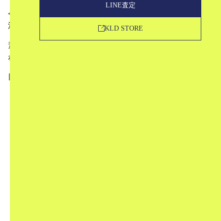
LINE査定
今回は、6月29日に発売される新しい商品の中から、KLD
注目のアイテムをご紹介していきたいと思います！
KLD STORE
素敵な商品ばかりなのでぜひチェックしてみてください
ね！
目次
1
レディースアイテム
1.1
【新品】 SARTORE / サルトル | コンチョ付
ストラップフラットサンダル
1.2
【美品】 JAMIN PUECH / ジャマンピエッ
シュ | SOMOA ラフィア かご 2way バッグ
1.3
【美品】 MUSE de Deuxieme Classe / ミュー
ズ ドゥーズィーエムクラス | 【Dough./ドウ】
SMILE ビーズ ネックレス(50cm)
1.4
【美品】 45r / フォーティファイブアール |
インディゴリネン ドレス ワンピース
1.5
【新品】 Chloe / クロエ | 2019AW | 2way