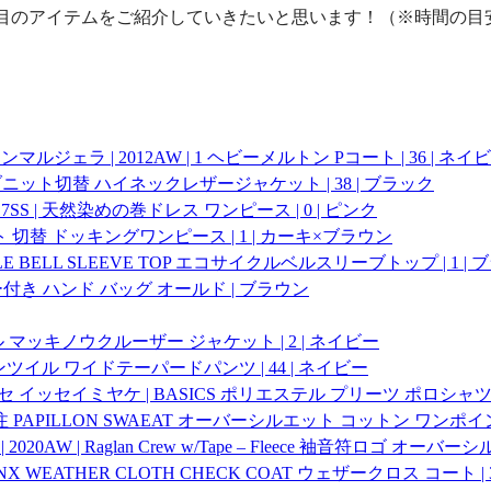
注目のアイテムをご紹介していきたいと思います！（※時間の目
マルタンマルジェラ | 2012AW | 1 ヘビーメルトン Pコート | 36 | ネイ
 リブニット切替 ハイネックレザージャケット | 38 | ブラック
17SS | 天然染めの巻ドレス ワンピース | 0 | ピンク
ーベルト 切替 ドッキングワンピース | 1 | カーキ×ブラウン
YCLE BELL SLEEVE TOP エコサイクルベルスリーブトップ | 1 |
ルダー付き ハンド バッグ オールド | ブラウン
ウール マッキノウクルーザー ジャケット | 2 | ネイビー
コットンツイル ワイドテーパードパンツ | 44 | ネイビー
プリッセ イッセイミヤケ | BASICS ポリエステル プリーツ ポロシャツ 
DIOUS別注 PAPILLON SWAEAT オーバーシルエット コットン ワンポ
 | 2020AW | Raglan Crew w/Tape – Fleece 袖音符ロゴ 
INX WEATHER CLOTH CHECK COAT ウェザークロス コート | 3 