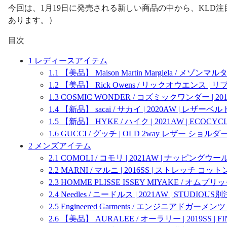
今回は、1月19日に発売される新しい商品の中から、KLD
あります。）
目次
1
レディースアイテム
1.1
【美品】 Maison Martin Margiela / メゾン
1.2
【美品】 Rick Owens / リックオウエンス |
1.3
COSMIC WONDER / コズミックワンダー | 20
1.4
【新品】 sacai / サカイ | 2020AW | レザ
1.5
【新品】 HYKE / ハイク | 2021AW | ECOC
1.6
GUCCI / グッチ | OLD 2way レザー ショ
2
メンズアイテム
2.1
COMOLI / コモリ | 2021AW | ナッピング
2.2
MARNI / マルニ | 2016SS | ストレッチ 
2.3
HOMME PLISSE ISSEY MIYAKE / オム
2.4
Needles / ニードルス | 2021AW | STU
2.5
​Engineered Garments / エンジニアドガーメンツ
2.6
【美品】 AURALEE / オーラリー | 2019SS | F