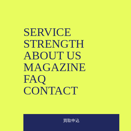
SERVICE
STRENGTH
ABOUT US
買取申込
MAGAZINE
LINE査定
FAQ
KLD STORE
CONTACT
SERVICE
STRENGTH
買取申込
ABOUT US
MAGAZINE