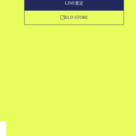
LINE査定
FAQ
CONTACT
KLD STORE
株式会社KLD
利用規約
プライバシーポリシー
法人・事業主さま向け洋服買取サービス
株式会社 KLD
古物商認可証 福岡県公安委員会 第90114160020号
©KLD INC. ALL RIGHTS RESERVED