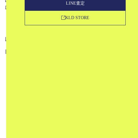
LINE査定
についてお話ししたいと思います。
KLD STORE
内タグに記載されている情報の意味
中古市場での評価
以上の2点をご紹介していきます。
目次
1
ミナペルホネンとは
2
内タグからシーズンとモデルを判別する２ステッ
プ
2.1
Step1：品番からシーズンを判別する
2.2
Step2：モデルを判別する
3
ミナペルホネンの中古市場での評価について
4
KLDの販売ページはこちら
5
最後に
ミナペルホネンとは