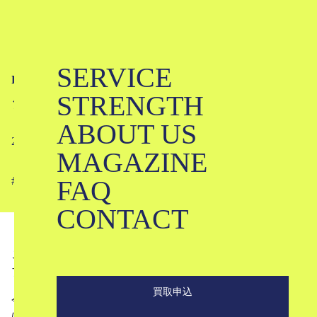
SERVICE
mina perhonen 品番からわかる年代・
STRENGTH
シーズン判定｜ミナペルホネン
ABOUT US
2019-02-28
MAGAZINE
FAQ
#
#
#
#
#
#
#
CONTACT
こんにちは。
ブランド古着のKLDです。
買取申込
今回は、ナチュラル系ブランドの中でも非常に高い人気を
ほこるミナペルホネンの内タグ分析と、中古市場での評価