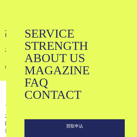
SERVICE
髙田賢三展に行ってみた｜KENZO
STRENGTH
2025-06-17
ABOUT US
MAGAZINE
#
#
#
#
#
#
FAQ
CONTACT
こんにちは。ブランド古着のKLDです。
2025年6月5日、兵庫県姫路市出身の世界的デザイナー・髙
田賢三さんの軌跡をたどる「髙田賢三展 パリに燃ゆ、永
買取申込
遠の革命児」に行ってきました。