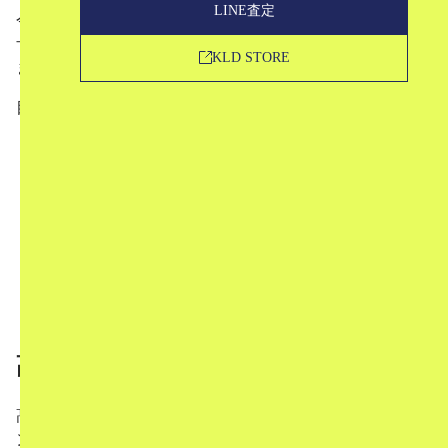
LINE査定
今回は、髙田さんの地元にある「姫路市立美術館」で、デ
ザイナーとしての原点からKENZOの誕生、パリでの活躍
KLD STORE
まで、その歩みを取材してきました。
目次
1
髙田賢三展とは
2
3つのセクション
2.1
タイムライン/髙田賢三の歩み
2.2
作品群/髙田賢三の象徴的なデザイン
2.3
パリの邸宅/Takada Kenzo Houseの魅力
3
最後に
4
関連記事
5
ここまで読んでくださった方へ
髙田賢三展とは
髙田賢三展は、2020年に81歳で逝去した世界的ファッショ
ンデザイナー・髙田賢三の没後初となる大規模回顧展で