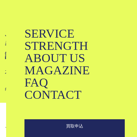
SERVICE
J&M Davidsonを高く売るコツは？定
STRENGTH
番バッグと中古相場を古着屋が徹底解
ABOUT US
説！
MAGAZINE
2021-02-25
FAQ
#
#
#
#
#
#
CONTACT
こんにちは。ブランド古着買取専門店KLDです。
買取申込