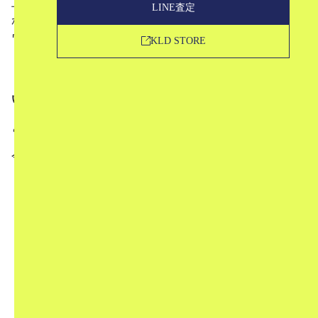
上品な大人の遊び心をデザインに落とし込んだバッグなど
LINE査定
が人気のブランド、J&M Davidson（ジェイアンドエムデ
ヴィッドソン）。
KLD STORE
「できるだけ高く売りたい。」
「ちゃんと正当な評価をしてもらって買ってもらいた
い。」
という方も多いと思います。
今回は、ブランド古着の査定のプロである私たちが、
J&M Davidsonはどんなブランドで、どんな魅力があ
るのか
J&M Davidsonは古着市場でどんな評価をされている
のか
J&M Davidsonの定番アイテムにはどんなものがある
のか
高価買取をしてもらうためのコツにはどんなものが
あるのか