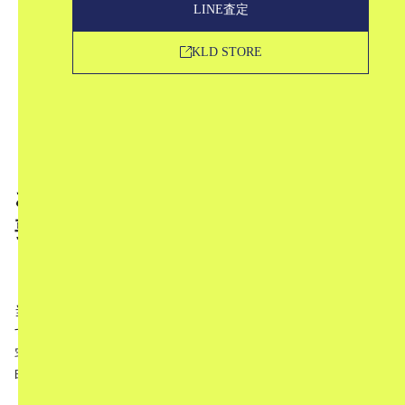
LINE査定
5
学生証の場合
6
住民基本台帳カードの場合
KLD STORE
7
年金手帳の場合
8
障害者手帳の場合
9
在留カード(外国人登録証明書・特別永住者証明書)
の場合
10
ご本人様確認書類としてご利用いただけない書類
お買取の際にはご本人様確認が毎回必
要です。
当店では
【古物営業法】に基づき
買取をおこなっていま
す。
宅配買取でのお買取時には、ご本人様確認のために身分証
明書が必要です。