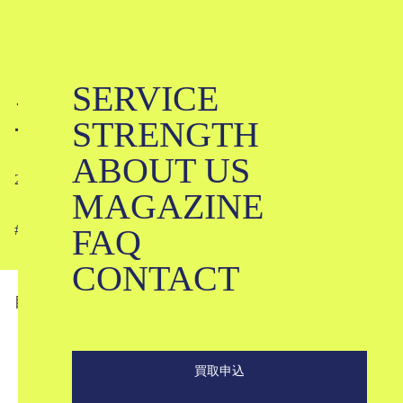
SERVICE
ご本人様確認書類として有効な証明書
STRENGTH
一覧
ABOUT US
2019-04-04
MAGAZINE
FAQ
#
CONTACT
目次
1
お買取の際にはご本人様確認が毎回必要です。
2
自動車運転免許証の場合
買取申込
3
健康保険証の場合
4
パスポートの場合