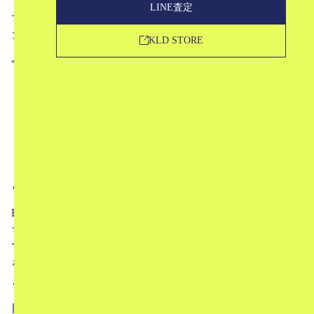
LINE査定
テムを作るブランド、FUMIKA_UCHIDA（フミカウチ
ダ）。
KLD STORE
今回は、
FUMIKA_UCHIDAとは？
デザイナー
ブランドの特徴
人気アイテム
買取について
という形でお話していきます。
FUMIKA_UCHIDAのことが気になっているという方はも
ちろん、中古相場やお買取についてもお話していきますの
で、すでにFUMIKA_UCHIDAのアイテムをお持ちで売却
をお考えの方にもぜひお読みいただきたい記事となってい
ます。
目次