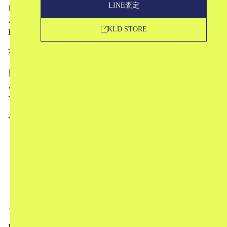
LINE査定
レキギターなどの音を変える装置）の名前にちなんだモデ
ル名でこだわりの眼鏡を展開しているブランド、
KLD STORE
EFFECTOR（エフェクター）。
著名人の中にも愛用者が多いことでも知られています。
日本の眼鏡産業の中心地である福井県鯖江市の職人たちに
よって、ハンドメイドで製作されているため品質の良さも
一級品です。
今回は、
EFFECTORとは
デザイナー
ブランドの特徴
定番・人気モデル
お買取について
というかたちでご紹介していきます。
EFFECTORが気になっている！という方はもちろん、