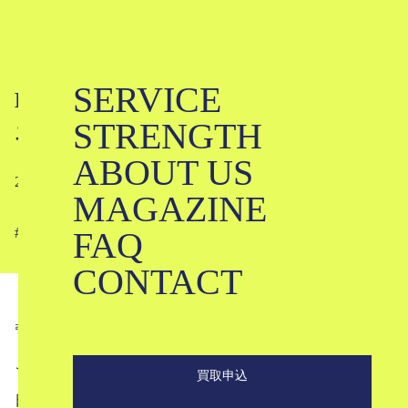
SERVICE
EFFECTORってどんなブランド？｜
STRENGTH
エフェクター
ABOUT US
2025-01-21
MAGAZINE
FAQ
#
#
#
#
#
CONTACT
引用
Instagram＠effector.eyewear
こんにちは。ブランド古着買取専門店KLDです。
買取申込
日本の眼鏡ブランドとして、さまざまなエフェクター（エ