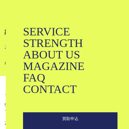
SERVICE
編集日記 #13
STRENGTH
2024-10-02
ABOUT US
MAGAZINE
#
#
FAQ
CONTACT
こんにちは。ブランド古着のKLDです。
9月の27日からの3日間、KLDでは初となる韓国でのポッ
プアップイベントをおこなっていました。
買取申込
26日には関係者向けのレセプションイベントが開催され、