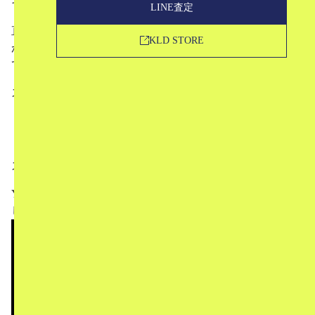
その際に写真なども撮らせていただきました。
LINE査定
直前の1ヶ月、一応韓国語の勉強などもしていったのです
KLD STORE
がまだまだ言葉はおぼつかず…ですが皆さん優しく対応し
てくださいました。
スナップをまとめた記事を公開しましたのでぜひ見てみて
ください。
スナップ記事はこちら
Youtubeにて今回開催場所となったNOBOUNDARIEZを少
し紹介しています。