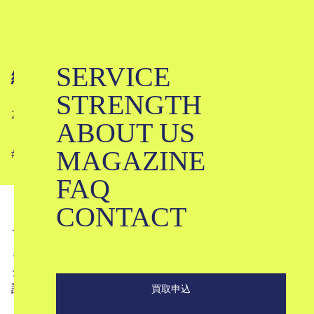
SERVICE
編集日記 #11
STRENGTH
2024-09-04
ABOUT US
MAGAZINE
#
#
FAQ
CONTACT
こんにちは。ブランド古着のKLDです。
もう夏も終わりに向かっている雰囲気ですが、KLDマガ
ジンでは現在、「服がおしゃれなホラー映画特集」という
記事を作っています。
買取申込