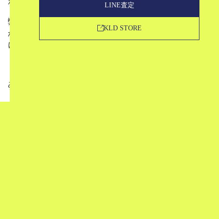
ホラー映画はどんな季節に見ても良いものですからね！
LINE査定
弊社随一の映画好き査定士さんにもご協力いただき、服の
KLD STORE
かわいさも楽しめるホラー映画をご紹介しますので楽しみ
にお待ちくださいね。
ありがとうございました！
買取申込
LINE査定
KLD STORE