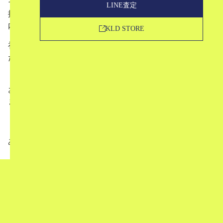
そんな中、お客様の写真を撮影してこのKLDマガジンに
LINE査定
掲載するという初めての試みをおこない、実際にショップ
内で写真の撮影をさせていただきました。
KLD STORE
初めての企画ということもあり、撮影者的には結構緊張し
たのですが、結果的に多くのお客様が快く撮影を許可して
くださいました。
お写真撮らせていただけた方、撮影出来なかった方も皆さ
まご来場いただきありがとうございました。
ありがとうございました！