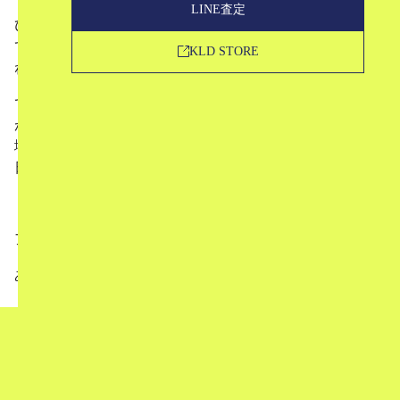
LINE査定
ひと昔前までは正直アニメのTシャツを着ている人なん
て、かなりヘビーで濃ゆいオタク…という印象でしたよ
KLD STORE
ね。
ですが今はアニメというもの自体のネガティブなイメージ
が払拭されて、配信によってアニメを楽しんでいる人も急
増。
日本が誇るポップカルチャーとして再注目されています。
アニメコラボについての記事はこちら
ありがとうございました！