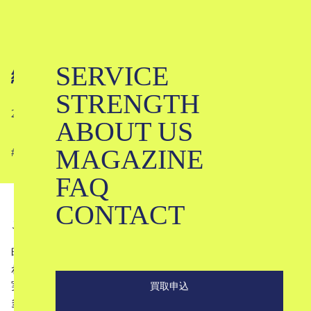
SERVICE
編集日記 #05
STRENGTH
2024-07-10
ABOUT US
MAGAZINE
#
#
FAQ
CONTACT
こんにちは。ブランド古着のKLDです。
昨今ちょいちょい見かけるアニメや漫画のモチーフが描か
れた服たち。
実は有名ブランドがアニメとコラボしている事例はとても
買取申込
多くあるんです。