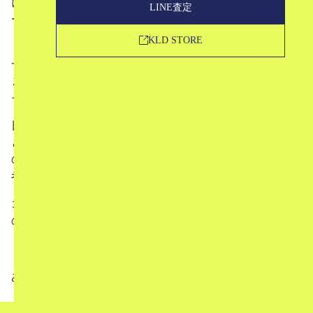
に合わず、それとは関係なく「ゴスファッション」にフォ
LINE査定
ーカスした記事を出したいなと閃きました。
KLD STORE
「ゴス」といえば1970年代後半頃から、音楽のジャンルの
一つとしてゴスというものが流行した所を始まりとしてい
ます。（少なくとも現在のゴス系のファッションに関して
その影響が色濃いと考えられています。）
日本で混同されがちなのが「ゴスロリ」というジャンルか
と思いますが、王道のゴスとはまた少し違ったジャンルな
ので、そのあたりの違いも説明するような記事になればと
考えています。
ゴスファッションについての記事は7月中に公開予定です
ので、興味を持たれた方はぜひ楽しみにお待ちください。
ありがとうございました！