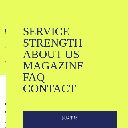
SERVICE
編集日記 #01
STRENGTH
2024-06-28
ABOUT US
MAGAZINE
#
FAQ
CONTACT
こんにちは。ブランド古着のKLDです。
今年は令和6年ということで、6月6日は「666」が並ぶなん
とも不吉（？）な日があったようですね。
買取申込
それに因んだ悪魔的な記事を出そうかと思ったのですが間