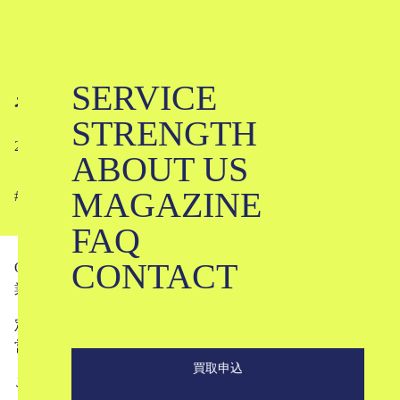
SERVICE
糸島店営業時間変更のお知らせ
STRENGTH
2019-05-30
ABOUT US
MAGAZINE
#
FAQ
CONTACT
OUTLET糸島店につきまして、しばらくの間下記の通り営
業時間を変更させていただきます。
定休日：月、水（その他不定休）
営業時間：11：00～18：00
買取申込
ご迷惑をおかけしますが、よろしくお願いいたします。