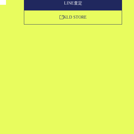
LINE査定
KLD STORE
買取申込
LINE査定
KLD STORE
SERVICE
STRENGTH
ABOUT US
MAGAZINE
FAQ
CONTACT