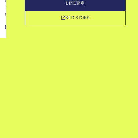
LINE査定
ンド掲載外のブランドでもお気軽にお問い合わせくださ
い。
KLD STORE
http://kld-c.jp/contact_o#title
買取申込
LINE査定
KLD STORE